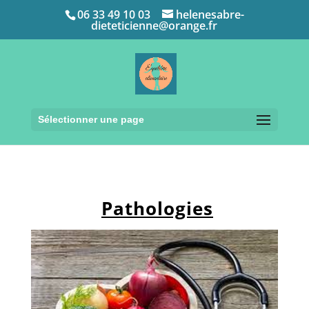
06 33 49 10 03
helenesabre-
dieteticienne@orange.fr
Sélectionner une page
Pathologies