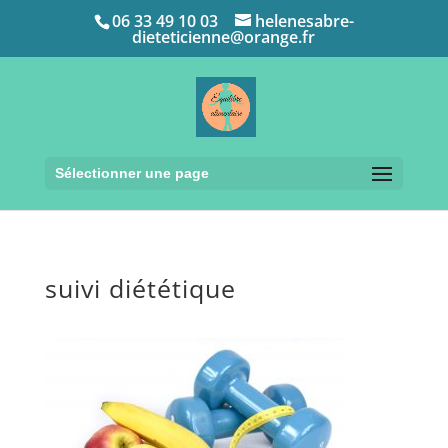
06 33 49 10 03
helenesabre-
dieteticienne@orange.fr
Sélectionner une page
suivi diététique