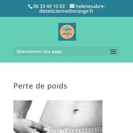
06 33 49 10 03
helenesabre-
dieteticienne@orange.fr
Sélectionner une page
Perte de poids